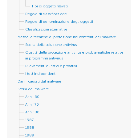
Tipi di oggetti rilevati
Regole di classificazione
Regole di denominazione degli oggetti
Classificazioni alternative
Metodi e tecniche di protezione nei confronti del malware
Scelta della soluzione antivirus
Qualità della protezione antivirus e problematiche relative
ai programmi antivirus
Rilevamenti euristici e proattivi
I test indipendenti
Danni causati dal malware
Storia del malware
Anni ’60
Anni ’70
Anni ’80
1987
1988
1989