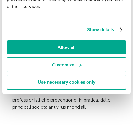
algoritmo incredibilmente complesso, allo scopo
of their services.
di occultare la propria presenza nel sistema. Whale
– un virus di 9 kilobyte – utilizzava ugualmente vari
livelli di cifratura, così come tutta una serie di
astute tecniche anti-debug.
Show details
Fanno la loro comparsa, intanto, i primi virus russi:
Allow all
Peterburg, Voronezh e LoveChild.
Nel mese di dicembre del 1990 viene fondato ad
Customize
Amburgo, in Germania, l’EICAR (European Institute
for Computer Antivirus Research). Tale istituto è
Use necessary cookies only
ancora considerato una delle organizzazioni
internazionali più autorevoli, visto che riunisce
professionisti che provengono, in pratica, dalle
principali società antivirus mondiali.