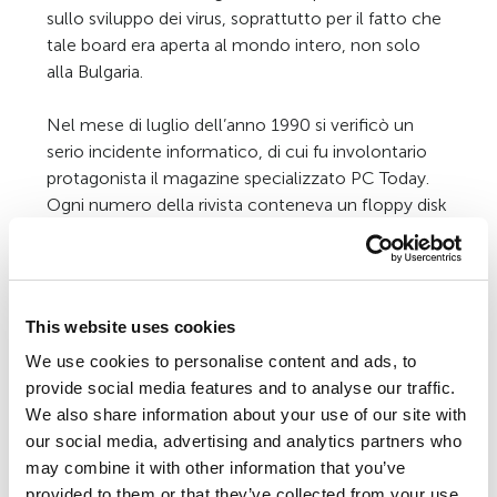
sullo sviluppo dei virus, soprattutto per il fatto che
tale board era aperta al mondo intero, non solo
alla Bulgaria.
Nel mese di luglio dell’anno 1990 si verificò un
serio incidente informatico, di cui fu involontario
protagonista il magazine specializzato PC Today.
Ogni numero della rivista conteneva un floppy disk
gratuito, che poi si rivelò essere infetto, visto che
recava una copia di DiskKiller. Nell’occasione,
furono vendute oltre 50.000 copie della suddetta
rivista di informatica, edita in lingua inglese. La
This website uses cookies
vasta epidemia che ne derivò fece davvero la storia
We use cookies to personalise content and ads, to
della virologia!
provide social media features and to analyse our traffic.
We also share information about your use of our site with
Nella seconda metà del 1990 compaiono sulla
our social media, advertising and analytics partners who
scena del malware due innovativi virus “stealth”:
may combine it with other information that you’ve
Frodo e Whale. Entrambi si avvalevano di un
provided to them or that they’ve collected from your use