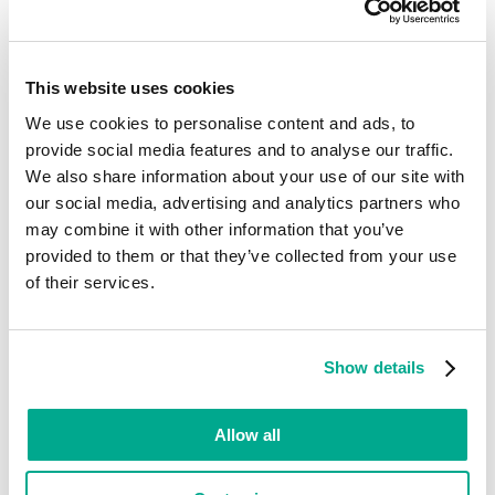
Pubblicità forzata (Adware)
Tipi di oggetti rilevati
Regole di classificazione
This website uses cookies
Regole di denominazione degli oggetti
We use cookies to personalise content and ads, to
Classificazioni alternative
provide social media features and to analyse our traffic.
Metodi e tecniche di protezione nei confronti del malware
We also share information about your use of our site with
Scelta della soluzione antivirus
our social media, advertising and analytics partners who
Qualità della protezione antivirus e problematiche relative
may combine it with other information that you’ve
ai programmi antivirus
provided to them or that they’ve collected from your use
Rilevamenti euristici e proattivi
of their services.
I test indipendenti
Danni causati dal malware
Storia del malware
Show details
Anni ’60
Anni ’70
Anni ’80
Allow all
1987
1988