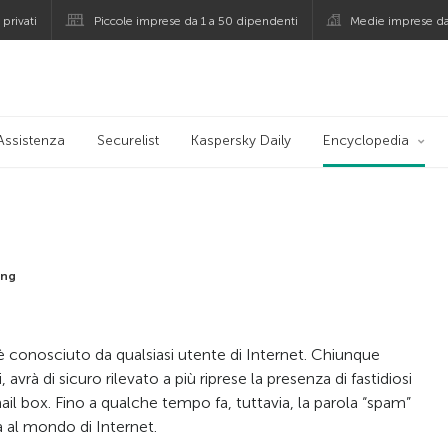
 privati
Piccole imprese da 1 a 50 dipendenti
Medie imprese da
Assistenza
Securelist
Kaspersky Daily
Encyclopedia
ing
 è conosciuto da qualsiasi utente di Internet. Chiunque
i, avrà di sicuro rilevato a più riprese la presenza di fastidiosi
il box. Fino a qualche tempo fa, tuttavia, la parola “spam”
 al mondo di Internet.