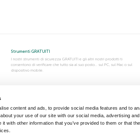
Strumenti GRATUITI
I nostri strumenti di sicurezza GRATUITI e gli altri nostri prodotti ti
consentono di verificare che tutto sia al suo posto… sul PC, sul Mac o sul
dispositivo mobile.
Richiedi la prova gratuita
s
Prova prima di acquistare: in soli pochi clic puoi ottenere una prova
GRATUITA di uno dei nostri prodotti, così da poterne testare tutte le
ise content and ads, to provide social media features and to anal
sue prerogative tecniche
about your use of our site with our social media, advertising and
t with other information that you’ve provided to them or that the
ices.