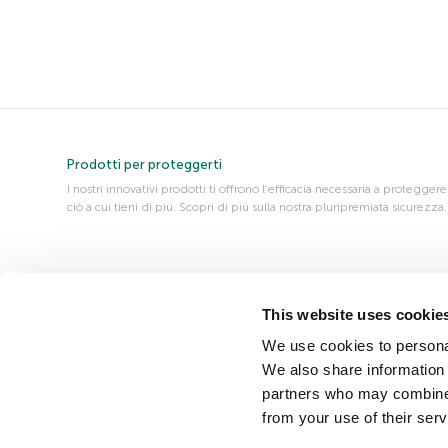
Prodotti per proteggerti
I nostri innovativi prodotti ti offrono l’efficacia necessaria a proteggere
ciò a cui tieni di più. Scopri di più sulla nostra pluripremiata sicurezza.
Chi siamo
This website uses cookie
Scopri di più su chi siamo, come lavoriamo e perché ci impegniamo
tanto per rendere il mondo online e mobile un luogo più sicuro per
We use cookies to personal
tutti.
We also share information 
partners who may combine i
from your use of their serv