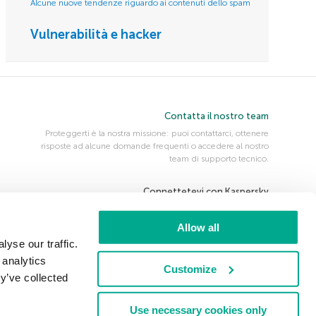
Alcune nuove tendenze riguardo ai contenuti dello spam
Vulnerabilità e hacker
Contatta il nostro team
Proteggerti è la nostra missione: puoi contattarci, ottenere
risposte ad alcune domande frequenti o accedere al nostro
team di supporto tecnico.
Connettetevi con Kaspersky
Securelist
Kaspersky Daily
Threatpost
Allow all
Eugene Personal Blog
yse our traffic.
 analytics
Customize
y’ve collected
Use necessary cookies only