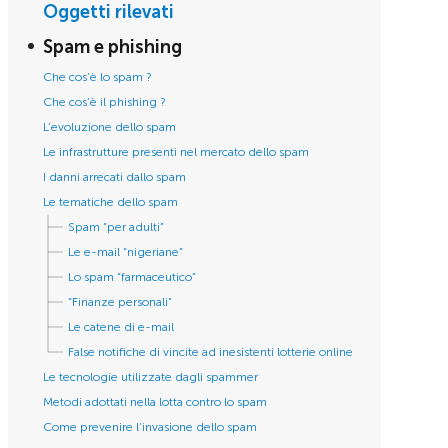
Oggetti rilevati
Spam e phishing
Che cos’è lo spam ?
Che cos’è il phishing ?
L’evoluzione dello spam
Le infrastrutture presenti nel mercato dello spam
I danni arrecati dallo spam
Le tematiche dello spam
Spam “per adulti”
Le e-mail “nigeriane”
Lo spam “farmaceutico”
“Finanze personali”
Le catene di e-mail
False notifiche di vincite ad inesistenti lotterie online
Le tecnologie utilizzate dagli spammer
Metodi adottati nella lotta contro lo spam
Come prevenire l’invasione dello spam