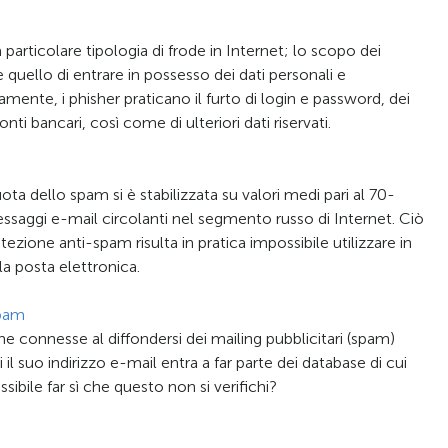
 particolare tipologia di frode in Internet; lo scopo dei
è quello di entrare in possesso dei dati personali e
samente, i phisher praticano il furto di login e password, dei
onti bancari, così come di ulteriori dati riservati.
uota dello spam si è stabilizzata su valori medi pari al 70-
aggi e-mail circolanti nel segmento russo di Internet. Ciò
ezione anti-spam risulta in pratica impossibile utilizzare in
la posta elettronica.
spam
he connesse al diffondersi dei mailing pubblicitari (spam)
il suo indirizzo e-mail entra a far parte dei database di cui
ibile far sì che questo non si verifichi?