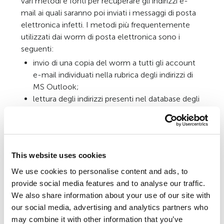
vari metodi e fonti per recuperare gli indirizzi e-
mail ai quali saranno poi inviati i messaggi di posta
elettronica infetti. I metodi più frequentemente
utilizzati dai worm di posta elettronica sono i
seguenti:
invio di una copia del worm a tutti gli account
e-mail individuati nella rubrica degli indirizzi di
MS Outlook;
lettura degli indirizzi presenti nel database degli
indirizzi WAB;
scansione dei file .txt “idonei” presenti sul disco,
allo scopo di identificare le stringhe
riconducibili ad indirizzi di posta elettronica;
This website uses cookies
invio di una copia del worm a tutti gli indirizzi
individuati nei messaggi di posta contenuti nella
We use cookies to personalise content and ads, to
cartella inbox (alcuni Email-Worm sono
provide social media features and to analyse our traffic.
addirittura in grado di “rispondere” ai messaggi
We also share information about your use of our site with
rilevati in tale cartella).
our social media, advertising and analytics partners who
may combine it with other information that you’ve