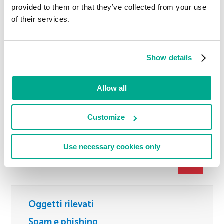
Molti worm di posta elettronica utilizzano
provided to them or that they’ve collected from your use
contemporaneamente più di uno dei metodi qui
of their services.
sopra elencati. Vi sono ugualmente ulteriori fonti di
indirizzi e-mail, quali, ad esempio, le rubriche degli
indirizzi associati a servizi di posta elettronica forniti
Show details
sul web.
Allow all
Customize
CERCA
Use necessary cookies only
Oggetti rilevati
Spam e phishing